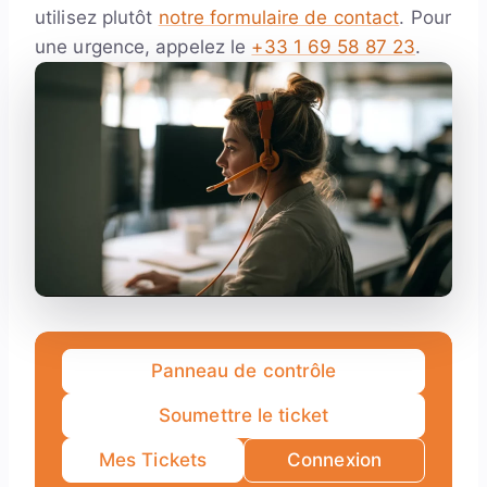
utilisez plutôt
notre formulaire de contact
. Pour
une urgence, appelez le
+33 1 69 58 87 23
.
Panneau de contrôle
Soumettre le ticket
Mes Tickets
Connexion